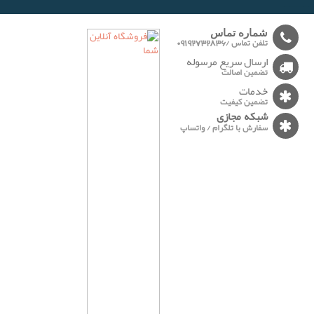
-------
شماره تماس
تلفن تماس /09192732836
ارسال سریع مرسوله
تضمین اصالت
خدمات
تضمین کیفیت
شبکه مجازی
سفارش با تلگرام / واتساپ