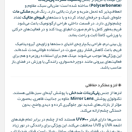
(Polycarbonate)
ساخته شده است؛ متریالی سبک، مقاوم و
انعطاف‌پذیر که تحمل ضربه و حرارت بالایی دارد. رنگ فریم
مشکی مات
جلوه‌ای شیک و حرفه‌ای ایجاد کرده و با دسته‌های
قهوه‌ای متالیک
تضاد
چشم‌نوازی دارد. در قسمت داخلی، طراحی ارگونومیک باعث می‌شود
فریم به‌طور کامل با فرم صورت انطباق پیدا کند و در فعالیت‌های حرکتی
یا ورزشی، کاملاً ثابت و راحت بماند.
پل بینی نرم، طراحی یک‌پارچه‌ی انتهای دسته‌ها و زاویه‌ی آیرودینامیک
فریم، باعث کاهش فشار روی صورت در استفاده طولانی‌مدت شده‌اند.
این ویژگی‌ها موجب می‌شوند عینک هم برای استفاده روزمره و هم برای
فعالیت‌های بیرونی مانند دوچرخه‌سواری، رانندگی یا ورزش در فضای باز
مناسب باشد.
☀️ لنز و عملکرد حفاظتی
لنزها از جنس
پلی‌کربنات ضدخش
با پوشش آینه‌ای سبز‌ـ‌طلایی هستند.
تکنولوژی پوشش
Mirror Lens
علاوه بر جذابیت ظاهری، به‌صورت
مؤثر از بازتاب‌های شدید نور جلوگیری کرده و دیدی واضح، بدون
خستگی چشم ارائه می‌کند.
عدسی‌ها دارای فیلتر
UV400
هستند که از چشم در برابر تمام طیف‌های
اشعه UVA و UVB محافظت می‌کند. این ویژگی برای رانندگی در نور زیاد
روز، ورزش در فضای باز یا سفرهای ساحلی حیاتی است. فیلتر ضدبازتاب