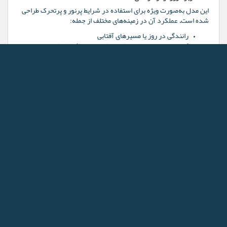
این مدل به‌صورت ویژه برای استفاده در شرایط پرنور و پرتحرک طراحی
شده است. عملکرد آن در زمینه‌های مختلف از جمله:
رانندگی در روز یا مسیرهای آفتابی
کوهنوردی، دوچرخه‌سواری، پیاده‌روی در فضای باز
استایل خیابانی یا فشن روزانه
محافظت از چشم در محیط‌های ساحلی یا شهری
وزن سبک، راحتی ارگونومیک و دوام بالا باعث شده این مدل گزینه‌ای
عالی برای استفاده طولانی‌مدت باشد. به‌دلیل ظاهر نیمه‌فوتوریستی،
عینک در استایل خیابانی و اسپرت جوانانه جلوه خاصی پیدا می‌کند و
برای کسانی که به جزئیات استایل و انرژی ظاهری اهمیت می‌دهند،
انتخابی بی‌رقیب محسوب می‌شود.
???? ویژگی‌های فنی و طراحی جزئیات
جنس فریم:
پلی‌کربنات مقاوم و سبک
رنگ فریم:
مشکی مات
رنگ دسته‌ها:
قهوه‌ای متالیک زنگاری
رنگ لنز:
سبز-طلایی آینه‌ای
نوع لنز:
Mirror Lens با پوشش ضدخش و ضدبازتاب
محافظ UV:
UV400 کامل
کاربری:
اسپرت، خیابانی، روزمره، رانندگی