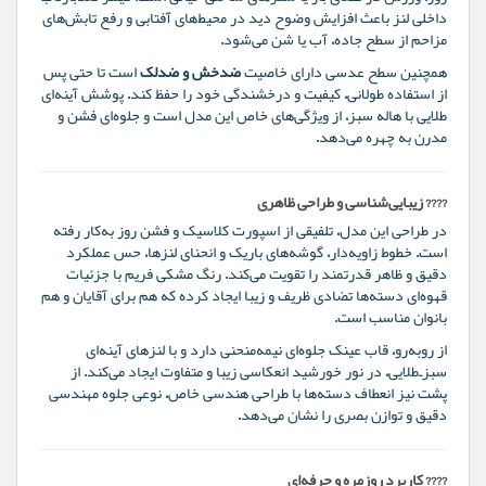
داخلی لنز باعث افزایش وضوح دید در محیط‌های آفتابی و رفع تابش‌های
مزاحم از سطح جاده، آب یا شن می‌شود.
همچنین سطح عدسی دارای خاصیت
ضدخش و ضدلک
است تا حتی پس
از استفاده طولانی، کیفیت و درخشندگی خود را حفظ کند. پوشش آینه‌ای
طلایی با هاله سبز، از ویژگی‌های خاص این مدل است و جلوه‌ای فشن و
مدرن به چهره می‌دهد.
????️ زیبایی‌شناسی و طراحی ظاهری
در طراحی این مدل، تلفیقی از اسپورت کلاسیک و فشن روز به‌کار رفته
است. خطوط زاویه‌دار، گوشه‌های باریک و انحنای لنز‌ها، حس عملکرد
دقیق و ظاهر قدرتمند را تقویت می‌کند. رنگ مشکی فریم با جزئیات
قهوه‌ای دسته‌ها تضادی ظریف و زیبا ایجاد کرده که هم برای آقایان و هم
بانوان مناسب است.
از روبه‌رو، قاب عینک جلوه‌ای نیمه‌منحنی دارد و با لنزهای آینه‌ای
سبز‌ـ‌طلایی، در نور خورشید انعکاسی زیبا و متفاوت ایجاد می‌کند. از
پشت نیز انعطاف دسته‌ها با طراحی هندسی خاص، نوعی جلوه مهندسی
دقیق و توازن بصری را نشان می‌دهد.
???? کاربرد روزمره و حرفه‌ای