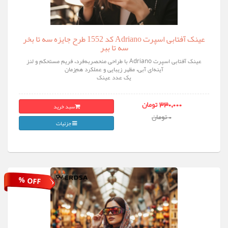
عینک آفتابی اسپرت Adriano کد 1552 طرح جایزه سه تا بخر
سه تا ببر
عینک آفتابی اسپرت Adriano با طراحی منحصربه‌فرد، فریم مستحکم و لنز
آینه‌ای آبی، مظهر زیبایی و عملکرد هم‌زمان
یک عدد عینک
سبد خرید
330,000 تومان
0 تومان
جزئیات
% OFF