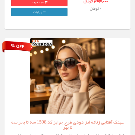
سبد خرید
343,000 تومان
0 تومان
جزئیات
% OFF
عینک آفتابی زنانه لنز دودی طرح جوایز کد 1598 سه تا بخر سه
تا ببر