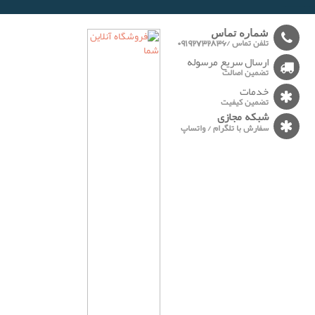
-------
شماره تماس
تلفن تماس /09192732836
ارسال سریع مرسوله
تضمین اصالت
خدمات
تضمین کیفیت
شبکه مجازی
سفارش با تلگرام / واتساپ