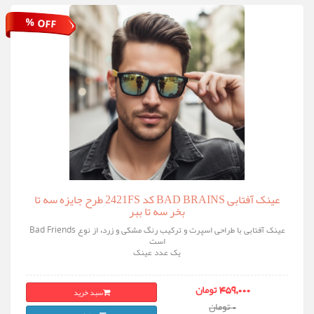
% OFF
عینک آفتابی BAD BRAINS کد 2421FS طرح جایزه سه تا
بخر سه تا ببر
عینک آفتابی با طراحی اسپرت و ترکیب رنگ مشکی و زرد، از نوع Bad Friends
است
یک عدد عینک
سبد خرید
459,000 تومان
0 تومان