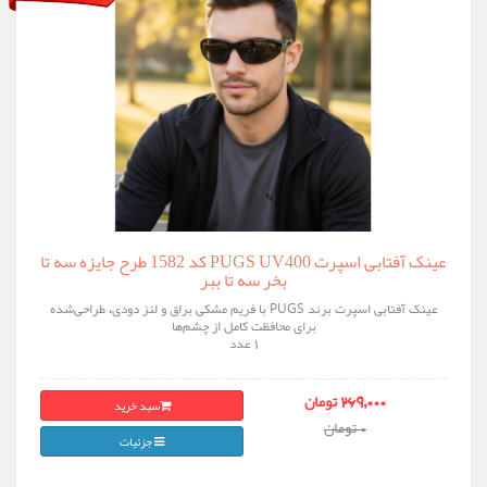
عینک آفتابی اسپرت PUGS UV400 کد 1582 طرح جایزه سه تا
بخر سه تا ببر
عینک آفتابی اسپرت برند PUGS با فریم مشکی براق و لنز دودی، طراحی‌شده
برای محافظت کامل از چشم‌ها
1 عدد
سبد خرید
269,000 تومان
0 تومان
جزئیات