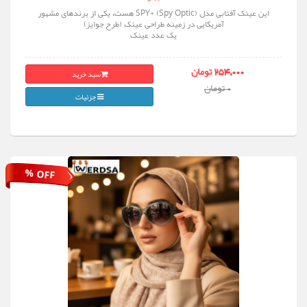
این عینک آفتابی مدل SPY+ (Spy Optic) هست، یکی از برندهای مشهور
آمریکایی در زمینه طراحی عینک (طرح جوایز)
یک عدد عینک
سبد خرید
254,000 تومان
0 تومان
جزئیات
% OFF