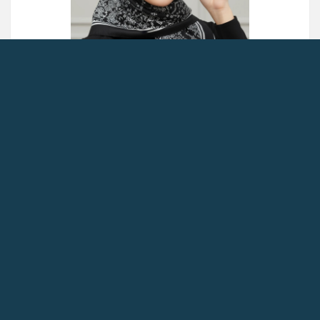
عینک آفتابی زنانه مدل 1498 اسپرت براق با لنز گرادینت
UV400
عینک زنانه مشکی براق با لنز دودی گرادینت و فریم پهن، مناسب استایل‌های
مدرن و لوکس شهری.
یک عدد عینک
سبد خرید
285,000 تومان
0 تومان
جزئیات
% OFF