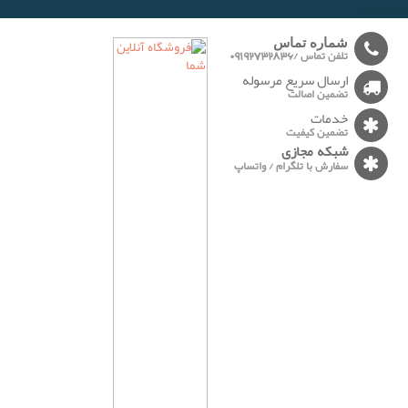
-------
شماره تماس
تلفن تماس /09192732836
ارسال سریع مرسوله
تضمین اصالت
خدمات
تضمین کیفیت
شبکه مجازی
سفارش با تلگرام / واتساپ