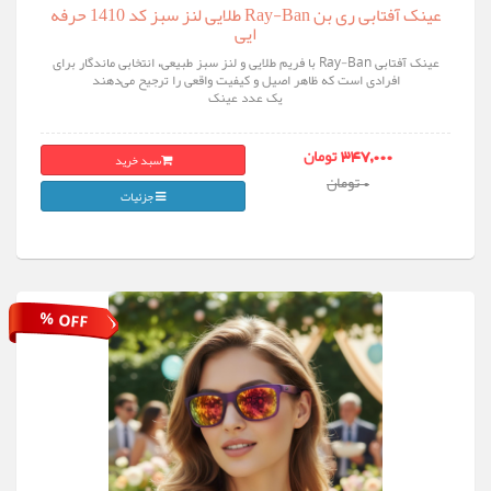
عینک آفتابی ری‌ بن Ray-Ban طلایی لنز سبز کد 1410 حرفه
ایی
عینک آفتابی Ray-Ban با فریم طلایی و لنز سبز طبیعی، انتخابی ماندگار برای
افرادی است که ظاهر اصیل و کیفیت واقعی را ترجیح می‌دهند
یک عدد عینک
سبد خرید
347,000 تومان
0 تومان
جزئیات
% OFF