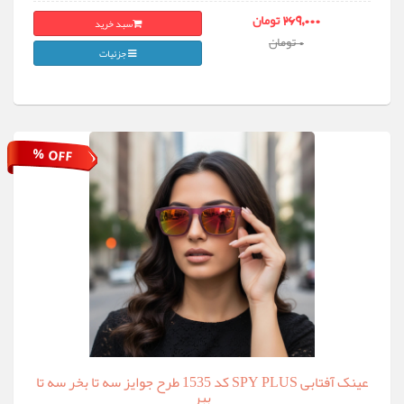
سبد خرید
269,000 تومان
0 تومان
جزئیات
% OFF
عینک آفتابی SPY PLUS کد 1535 طرح جوایز سه تا بخر سه تا
ببر