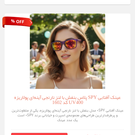
% OFF
عینک آفتابی SPY پلاس بنفش با لنز نارنجی آینه‌ای پولاریزه
UV400 کد 1602
عینک آفتابی SPY+ مدل بنفش با لنز نارنجی آینه‌ای پولاریزه، یکی از متفاوت‌ترین
و پرطرفدارترین طراحی‌های مجموعه‌ی اسپرت و خیابانی برند SPY+ است
یک عدد عینک