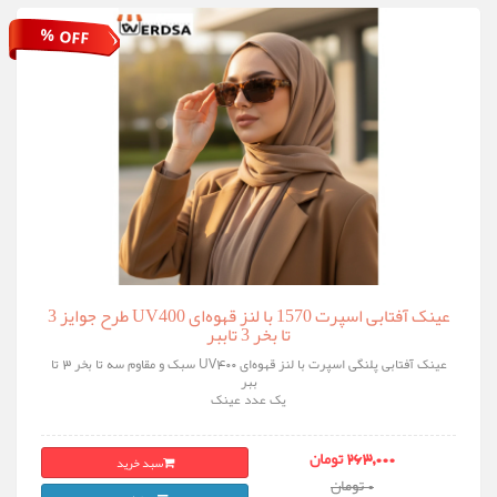
% OFF
عینک آفتابی اسپرت 1570 با لنز قهوه‌ای UV400 طرح جوایز 3
تا بخر 3 تاببر
عینک آفتابی پلنگی اسپرت با لنز قهوه‌ای UV400 سبک و مقاوم سه تا بخر 3 تا
ببر
یک عدد عینک
سبد خرید
263,000 تومان
0 تومان