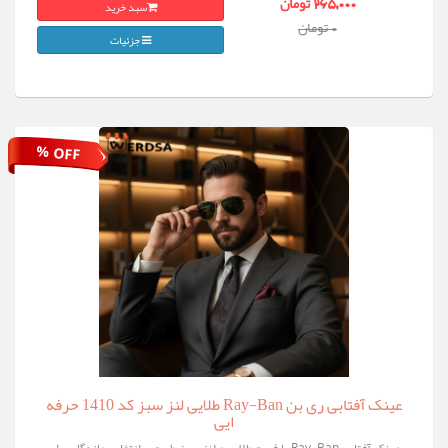
سبد خرید
265,000 تومان
0 تومان
جزئیات
% OFF
عینک آفتابی ری‌ بن Ray-Ban طلایی لنز سبز کد 1410 حرفه
ایی