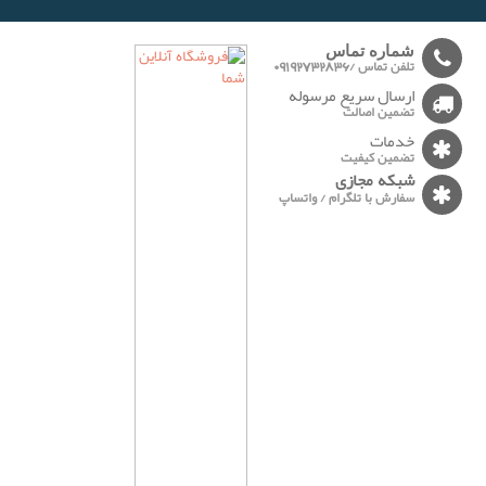
-------
شماره تماس
تلفن تماس /09192732836
ارسال سریع مرسوله
تضمین اصالت
خدمات
تضمین کیفیت
شبکه مجازی
سفارش با تلگرام / واتساپ