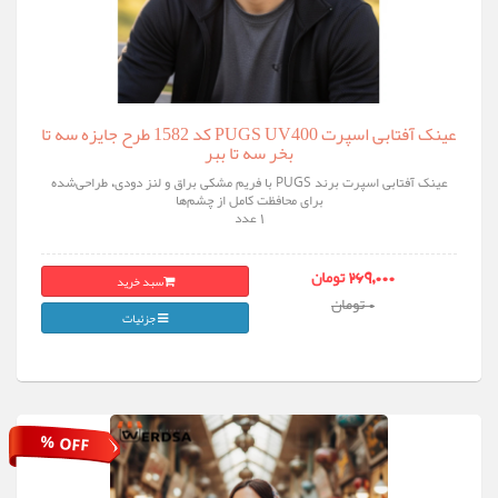
عینک آفتابی اسپرت PUGS UV400 کد 1582 طرح جایزه سه تا
بخر سه تا ببر
عینک آفتابی اسپرت برند PUGS با فریم مشکی براق و لنز دودی، طراحی‌شده
برای محافظت کامل از چشم‌ها
1 عدد
سبد خرید
269,000 تومان
0 تومان
جزئیات
% OFF