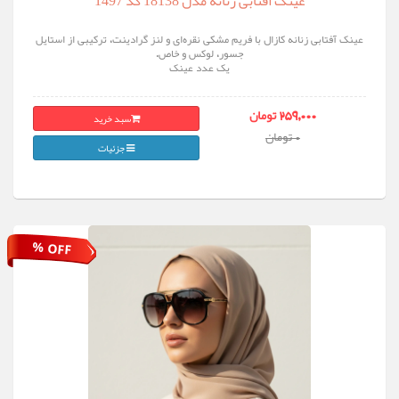
عینک افتابی زنانه مدل 18138 کد 1497
عینک آفتابی زنانه کازال با فریم مشکی نقره‌ای و لنز گرادینت، ترکیبی از استایل
جسور، لوکس و خاص.
یک عدد عینک
سبد خرید
259,000 تومان
0 تومان
جزئیات
% OFF