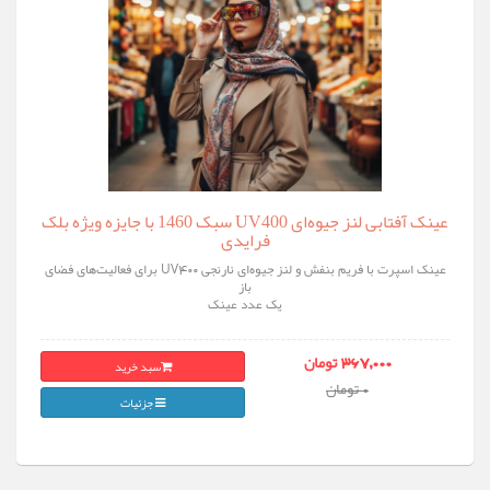
عینک آفتابی لنز جیوه‌ای UV400 سبک 1460 با جایزه ویژه بلک
فرایدی
عینک اسپرت با فریم بنفش و لنز جیوه‌ای نارنجی UV400 برای فعالیت‌های فضای
باز
یک عدد عینک
سبد خرید
367,000 تومان
0 تومان
جزئیات