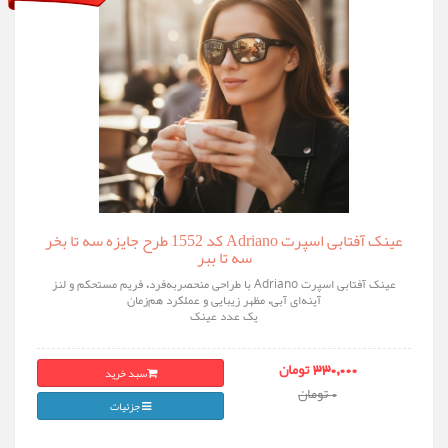
عینک آفتابی اسپرت Adriano کد 1552 طرح جایزه سه تا بخر
سه تا ببر
عینک آفتابی اسپرت Adriano با طراحی منحصربه‌فرد، فریم مستحکم و لنز
آینه‌ای آبی، مظهر زیبایی و عملکرد هم‌زمان
یک عدد عینک
سبد خرید
330,000 تومان
0 تومان
جزئیات