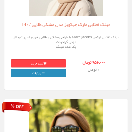
عینک آفتابی مارک جیکوبز مدل مشکی طلایی 1477
عینک آفتابی لوکس Marc Jacobs با طراحی مشکی و طلایی، فریم اسپرت و لنز
دودی گرادینت
یک عدد عینک
سبد خرید
256,000 تومان
0 تومان
جزئیات
% OFF