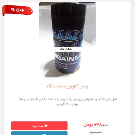
% OFF
پودر آمازون جینسینگ
افزایش اشتها و افزایش وزن در یک دوره یک ماهه 10 الی 15 کیلو در ماه
پودر 300 گرمی
سبد خرید
748,000 تومان
0 تومان