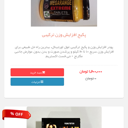
پکیج افزایش وزن ترکیبی
پودر افزایش وزن و پکیج ترکیبی غول اورجینال، بهترین راه حل طبیعی برای
افزایش وزن سریع ۱۰ تا ۲۰ کیلو و پرشدن صورت و بدن بدون عوارض جانبی
مگارنج + جی فست اکستریم
سبد خرید
1,200,000 تومان
0 تومان
جزئیات
% OFF