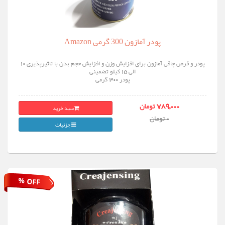
پودر آمازون 300 گرمی Amazon
پودر و قرص چاقی آمازون برای افزایش وزن و افزایش حجم بدن با تاثیرپذیری 10
الی 15 کیلو تضمینی
پودر 300 گرمی
سبد خرید
789,000 تومان
0 تومان
جزئیات
% OFF