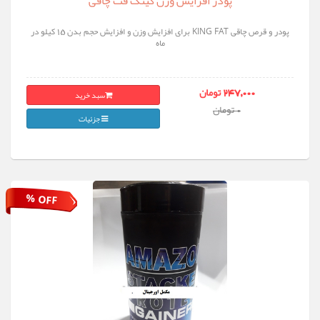
پودر افزایش وزن کینگ فت چاقی
پودر و قرص چاقی KING FAT برای افزایش وزن و افزایش حجم بدن 15 کیلو در
ماه
سبد خرید
247,000 تومان
0 تومان
جزئیات
% OFF