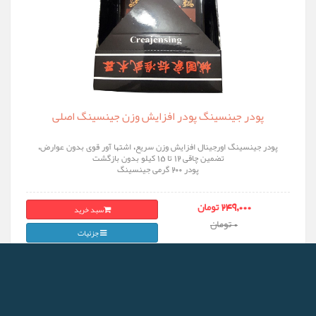
پودر جینسینگ پودر افزایش وزن جینسینگ اصلی
پودر جینسینگ اورجینال افزایش وزن سریع، اشتها آور قوی بدون عوارض،
تضمین چاقی ۱۲ تا ۱۵ کیلو بدون بازگشت
پودر 200 گرمی جینسینگ
سبد خرید
249,000 تومان
0 تومان
جزئیات
% OFF