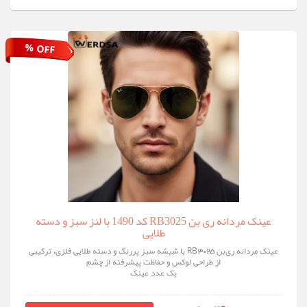
% OFF
عینک مردانه ری‌ بن RB3025 کد 1490 با لنز سبز و دسته
طلایی
عینک مردانه ری‌بن RB3025 با شیشه سبز پررنگ و دسته طلایی فلزی، ترکیبی
از طراحی لوکس و حفاظت پیشرفته از چشم
یک عدد عینک