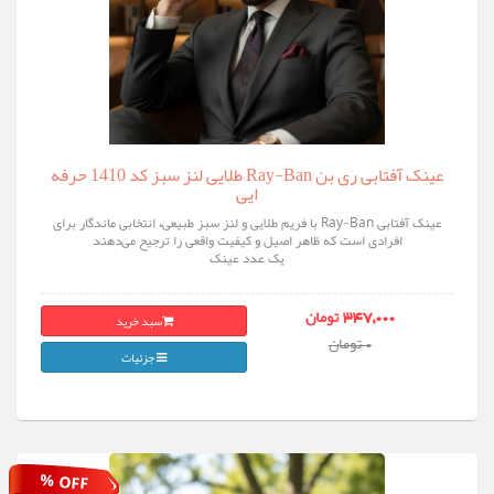
عینک آفتابی ری‌ بن Ray-Ban طلایی لنز سبز کد 1410 حرفه
ایی
عینک آفتابی Ray-Ban با فریم طلایی و لنز سبز طبیعی، انتخابی ماندگار برای
افرادی است که ظاهر اصیل و کیفیت واقعی را ترجیح می‌دهند
یک عدد عینک
سبد خرید
347,000 تومان
0 تومان
جزئیات
% OFF