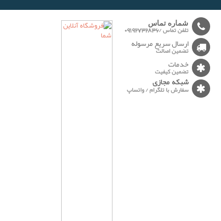
-------
شماره تماس
تلفن تماس /09192732836
ارسال سریع مرسوله
تضمین اصالت
خدمات
تضمین کیفیت
شبکه مجازی
سفارش با تلگرام / واتساپ